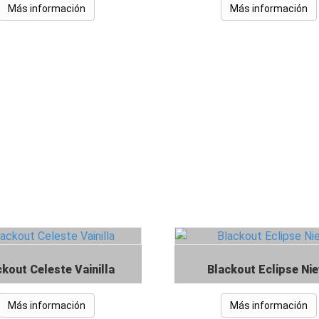
Más información
Más información
ckout Celeste Vainilla
Blackout Eclipse Ni
Más información
Más información