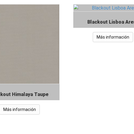
Blackout Lisboa Are
Más información
ckout Himalaya Taupe
Más información