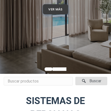
Lógralo a través de impresión digital
VER MÁS
VER MÁS
VER MÁS
VER MÁS
VER MÁS
Buscar
SISTEMAS DE