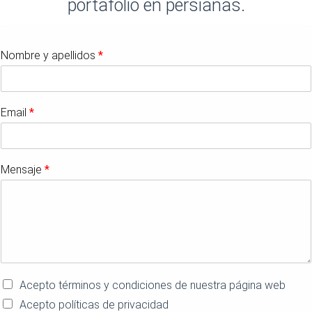
portafolio en persianas.
Nombre y apellidos
*
*
Email
*
N
o
m
b
Mensaje
*
r
e
Acepto términos y condiciones de nuestra página web
Acepto políticas de privacidad