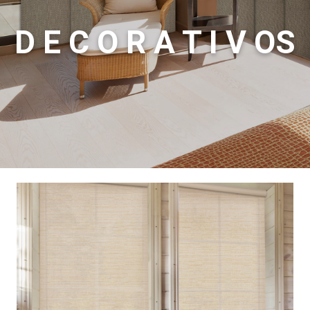
D E C O R A T I V OS