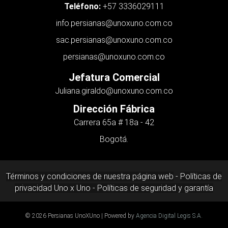
Teléfono:
+57 3336029111
info.persianas@unoxuno.com.co
sac.persianas@unoxuno.com.co
persianas@unoxuno.com.co
Jefatura Comercial
Juliana.giraldo
@unoxuno.com.co
Dirección Fábrica
Carrera 65a # 18a - 42
Bogotá.
Términos y condiciones de nuestra página web
-
Políticas de
privacidad Uno x Uno -
Políticas de seguridad y garantía
© 2026 Persianas UnoXUno
|
Powered by
Agencia Digital Legis S.A.