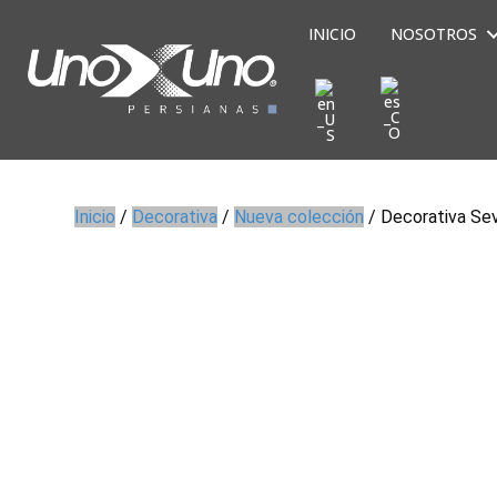
INICIO
NOSOTROS
Inicio
/
Decorativa
/
Nueva colección
/ Decorativa Sev