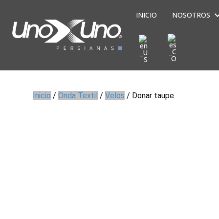
INICIO
NOSOTROS
Inicio
/
Onda Textil
/
Velos
/ Donar taupe