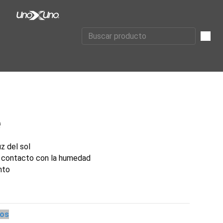
e
uz del sol
 contacto con la humedad
nto
los