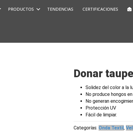
PRODUCTOS
TENDENCIAS
CERTIFICACIONES
Donar taup
Solidez del color a la l
No produce hongos en
No generan encogimie
Protección UV
Fácil de limpiar.
Categorías:
Onda Textil
,
Ve