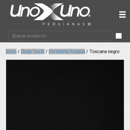
Inicio
/
Onda Textil
/
Cortinería Pesada
/ Toscana negro