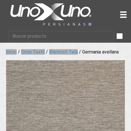
Inicio
/
Onda Textil
/
Blackout Tela
/ Germania avellana