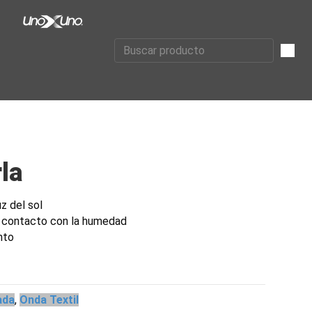
la
uz del sol
 contacto con la humedad
nto
ada
,
Onda Textil