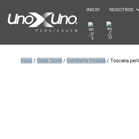
INICIO
NOSOTROS
Inicio
/
Onda Textil
/
Cortinería Pesada
/ Toscana perl